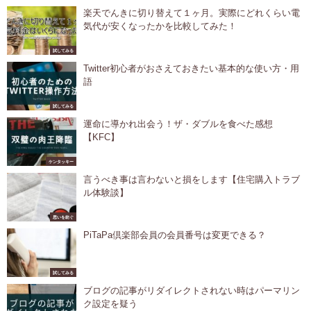
楽天でんきに切り替えて１ヶ月。実際にどれくらい電
気代が安くなったかを比較してみた！
試してみる
Twitter初心者がおさえておきたい基本的な使い方・用
語
試してみる
運命に導かれ出会う！ザ・ダブルを食べた感想
【KFC】
ケンタッキー
言うべき事は言わないと損をします【住宅購入トラブ
ル体験談】
思いを紡ぐ
PiTaPa倶楽部会員の会員番号は変更できる？
試してみる
ブログの記事がリダイレクトされない時はパーマリン
ク設定を疑う