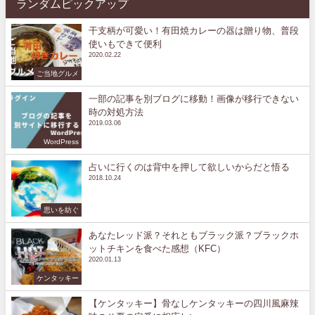
ランダムピックアップ
干支柄が可愛い！有田焼カレーの器は贈り物、普段
使いもできて便利
2020.02.22
ご当地グルメ
一部の記事を別ブログに移動！画像が移行できない
時の対処方法
2019.03.06
WordPress
占いに行くのは背中を押して欲しいからだと悟る
2018.10.24
思いを紡ぐ
あなたレッド派？それともブラック派？ブラックホ
ットチキンを食べた感想（KFC）
2020.01.13
ケンタッキー
【ケンタッキー】骨なしケンタッキーの四川風麻辣