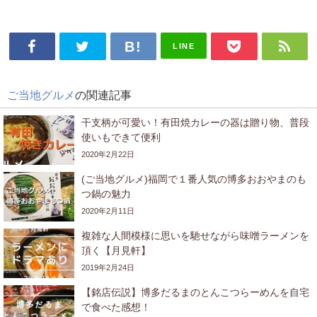
LINE
ご当地グルメ
の関連記事
干支柄が可愛い！有田焼カレーの器は贈り物、普段
使いもできて便利
2020年2月22日
(ご当地グルメ)福岡で１番人気の博多おおやまのも
つ鍋の魅力
2020年2月11日
複雑な人間模様に思いを馳せながら味噌ラーメンを
頂く【月見軒】
2019年2月24日
【銘店伝説】博多だるまのとんこつらーめんを自宅
で食べた感想！