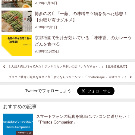
2019年1月26日
博多の名店「一藤」の味噌モツ鍋を食べた感想！
【お取り寄せグルメ】
2018年12月1日
京都祇園で出汁が効いている「味味香」のカレーう
どんを食べる
2018年11月25日
１人焼き肉に行ってみた！ジンギスカン羊飼いの店『いただきます。』【北海道札幌市】
ブログに載せる写真を簡単に加工するならフリーソフト『 photoScape 』がオススメ！
Twitterでフォローしよう
おすすめの記事
スマートフォンの写真を簡単にパソコンに送りたい！
「Photos Companion」
アプリケーション