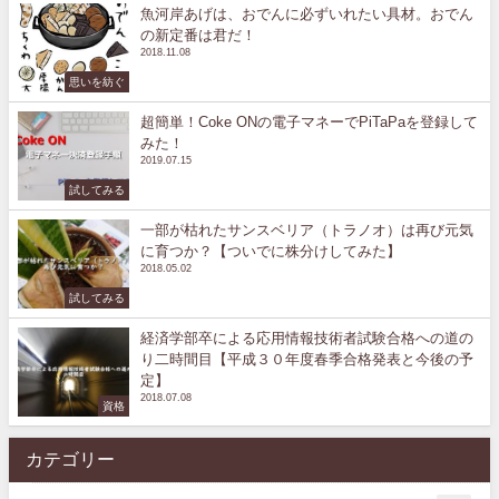
魚河岸あげは、おでんに必ずいれたい具材。おでん
の新定番は君だ！
2018.11.08
思いを紡ぐ
超簡単！Coke ONの電子マネーでPiTaPaを登録して
みた！
2019.07.15
試してみる
一部が枯れたサンスベリア（トラノオ）は再び元気
に育つか？【ついでに株分けしてみた】
2018.05.02
試してみる
経済学部卒による応用情報技術者試験合格への道の
り二時間目【平成３０年度春季合格発表と今後の予
定】
2018.07.08
資格
カテゴリー